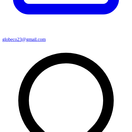
globeco23@gmail.com
Leaflet
|
©
OSM
+
−