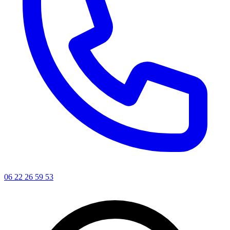
06 22 26 59 53
Leaflet
|
©
OSM
+
−