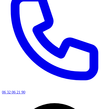
06 32 06 21 90
Leaflet
|
©
OSM
+
−