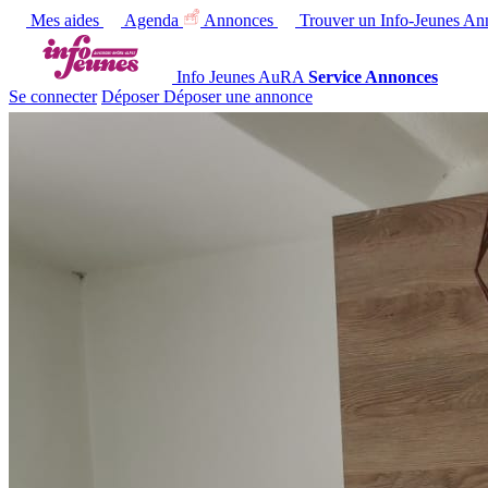
Mes aides
Agenda
Annonces
Trouver un Info-Jeunes
Ann
Info Jeunes AuRA
Service Annonces
Se connecter
Déposer
Déposer une annonce