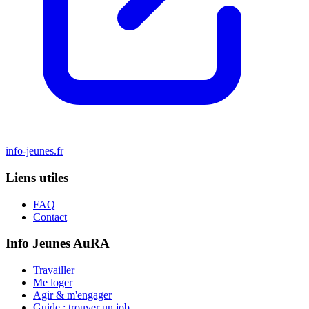
info-jeunes.fr
Liens utiles
FAQ
Contact
Info Jeunes AuRA
Travailler
Me loger
Agir & m'engager
Guide : trouver un job