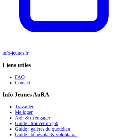
info-jeunes.fr
Liens utiles
FAQ
Contact
+2
Info Jeunes AuRA
Travailler
Me loger
Agir & m'engager
Guide : trouver un job
Guide : galères du quotidien
Guide : bénévolat & volontariat