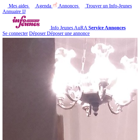
Mes aides
Agenda
Annonces
Trouver un Info-Jeunes
Annuaire IJ
Info Jeunes AuRA
Service Annonces
Se connecter
Déposer
Déposer une annonce