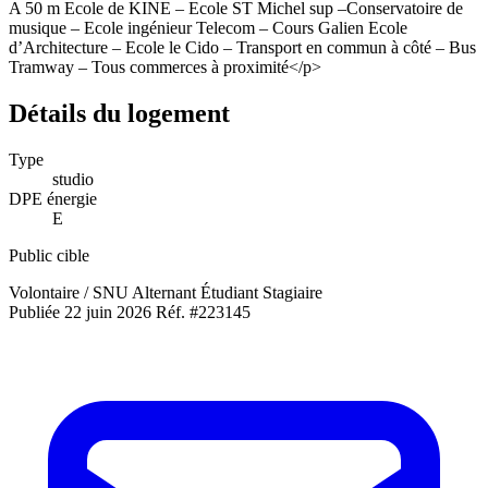
A 50 m Ecole de KINE – Ecole ST Michel sup –Conservatoire de
musique – Ecole ingénieur Telecom – Cours Galien Ecole
+1
d’Architecture – Ecole le Cido – Transport en commun à côté – Bus
Tramway – Tous commerces à proximité</p>
Détails du logement
Type
studio
DPE énergie
E
Public cible
Volontaire / SNU
Alternant
Étudiant
Stagiaire
Publiée 22 juin 2026
Réf. #223145