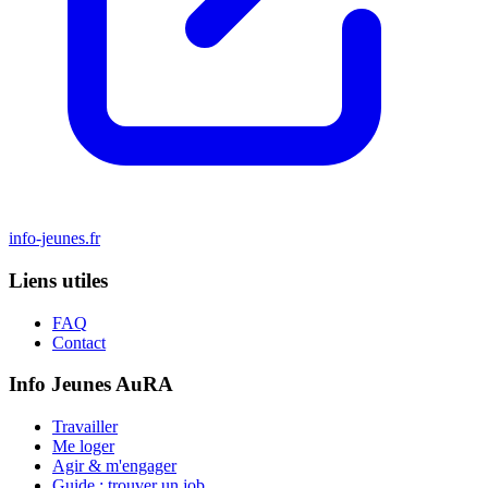
info-jeunes.fr
Liens utiles
FAQ
Contact
Info Jeunes AuRA
Travailler
Me loger
Agir & m'engager
Guide : trouver un job