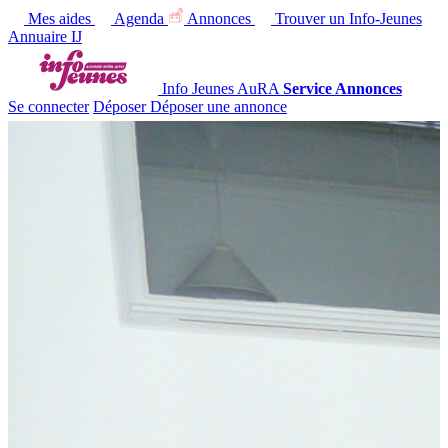
Mes aides
Agenda
Annonces
Trouver un Info-Jeunes
Annuaire IJ
Info Jeunes AuRA
Service Annonces
Se connecter
Déposer
Déposer une annonce